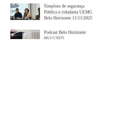
Simpósio de segurança
Pública e cidadania UEMG
Belo Horizonte 11/11/2025
Podcast Belo Horizonte
06/11/2025
Lumière
Archives
juillet 2026
(1)
1 post
juin 2026
(3)
3 posts
mai 2026
(1)
1 post