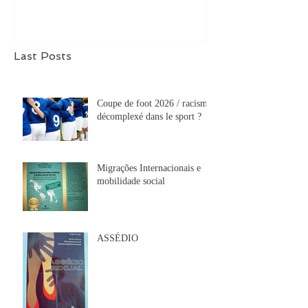
violência doméstica
de mudanças
Last Posts
Coupe de foot 2026 / racisme
décomplexé dans le sport ?
Migrações Internacionais e
mobilidade social
ASSÉDIO