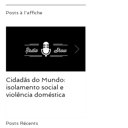
Posts à l'affiche
Cidadãs do Mundo:
Cidadãs do M
isolamento social e
realidade tra
violência doméstica
de mudanças
Posts Récents