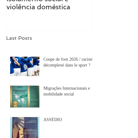
Cidadãs do Mundo:
Cidadãs do M
isolamento social e
realidade tra
violência doméstica
de mudanças
Last Posts
Coupe de foot 2026 / racisme
décomplexé dans le sport ?
Migrações Internacionais e
mobilidade social
ASSÉDIO