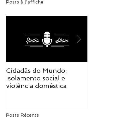
Posts à l'affiche
Cidadãs do Mundo:
Cidadãs do M
isolamento social e
realidade tra
violência doméstica
de mudanças
Posts Récents