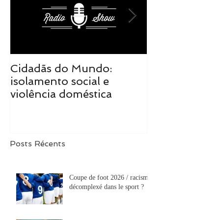
Cidadãs do Mundo:
Cidadãs do M
isolamento social e
realidade tra
violência doméstica
de mudanças
Posts Récents
Coupe de foot 2026 / racisme
décomplexé dans le sport ?