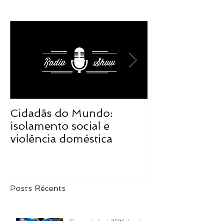
Cidadãs do Mundo:
Cidadãs do M
isolamento social e
realidade tra
violência doméstica
de mudanças
Posts Récents