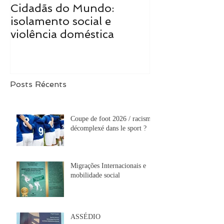
Cidadãs do Mundo:
Cidadãs do M
isolamento social e
realidade tra
violência doméstica
de mudanças
Posts Récents
Coupe de foot 2026 / racisme
décomplexé dans le sport ?
Migrações Internacionais e
mobilidade social
ASSÉDIO