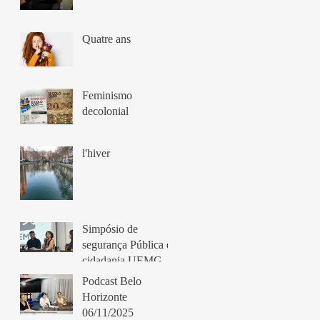
Quatre ans
Feminismo
decolonial
l'hiver
Simpósio de
segurança Pública e
cidadania UEMG
Belo Horizonte
Podcast Belo
11/11/2025
Horizonte
06/11/2025