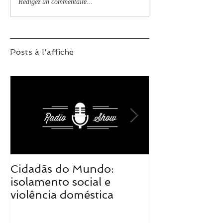
Rédigez un commentaire...
Posts à l'affiche
Cidadãs do Mundo:
Cidadãs do M
isolamento social e
realidade tra
violência doméstica
de mudanças