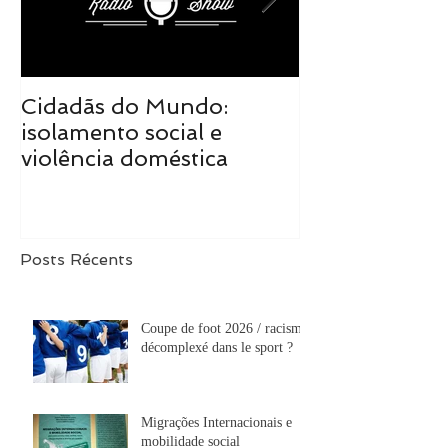
Cidadãs do Mundo:
Cidadãs do M
isolamento social e
realidade tra
violência doméstica
de mudanças
Posts Récents
Coupe de foot 2026 / racisme
décomplexé dans le sport ?
Migrações Internacionais e
mobilidade social